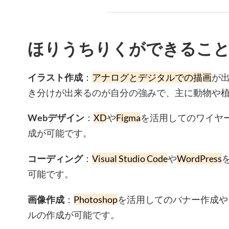
ほりうちりくができること
イラスト作成
：
アナログとデジタルでの描画
が
き分けが出来るのが自分の強みで、主に動物や
Webデザイン
：
XD
や
Figma
を活用してのワイヤ
成が可能です。
コーディング
：
Visual Studio Code
や
WordPress
可能です。
画像作成
：
Photoshop
を活用してのバナー作成や
ルの作成が可能です。