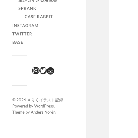
虫が良すぎる展覧会
SPRANK
CASE RABBIT
INSTAGRAM
TWITTER
BASE
© 2026
＃りくイラスト記録
.
Powered by
WordPress
.
Theme by
Anders Norén
.