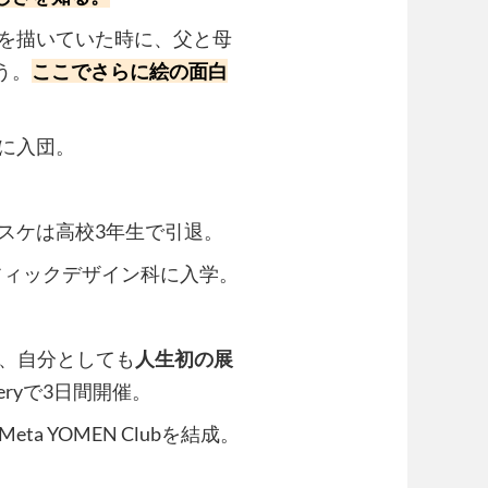
絵を描いていた時に、父と母
う。
ここでさらに絵の面白
ブに入団。
バスケは高校3年生で引退。
ラフィックデザイン科に入学。
、自分としても
人生初の展
lleryで3日間開催。
ta YOMEN Clubを結成。