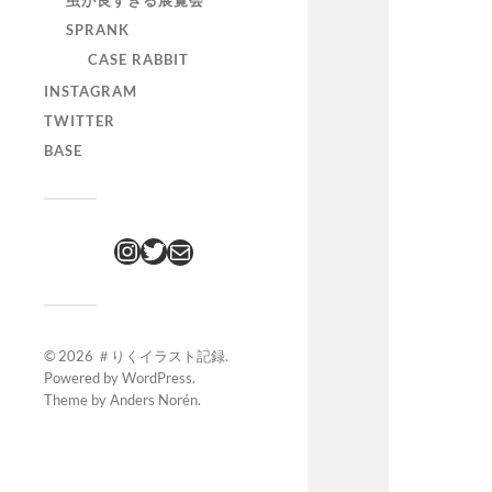
虫が良すぎる展覧会
SPRANK
CASE RABBIT
INSTAGRAM
TWITTER
BASE
© 2026
＃りくイラスト記録
.
Powered by
WordPress
.
Theme by
Anders Norén
.